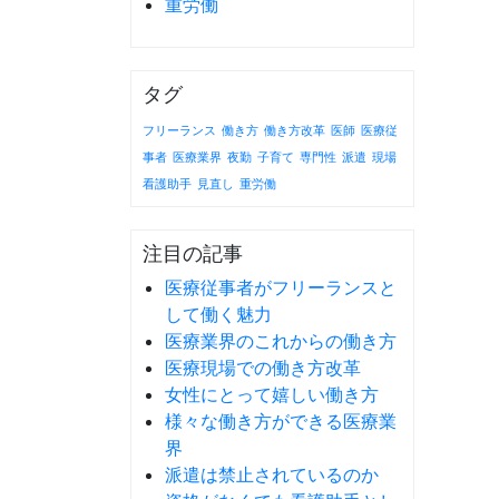
重労働
タグ
フリーランス
働き方
働き方改革
医師
医療従
事者
医療業界
夜勤
子育て
専門性
派遣
現場
看護助手
見直し
重労働
注目の記事
医療従事者がフリーランスと
して働く魅力
医療業界のこれからの働き方
医療現場での働き方改革
女性にとって嬉しい働き方
様々な働き方ができる医療業
界
派遣は禁止されているのか