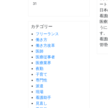
31
ート
日本
看護
医療
カテゴリー
うに
す。
フリーランス
看護
働き方
管理
働き方改革
医師
医療従事者
医療業界
夜勤
子育て
専門性
派遣
現場
看護助手
見直し