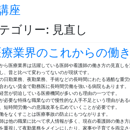
講座
Skip to content
テゴリー:
見直し
医療業界のこれからの働
から医療業界は活躍している医師や看護師の働き方の見直しを
し、昔と比べて変わってないのが現状です。
の日勤業務、夜勤業務、手術などの長時間にわたる過酷な重労
合わない賃金で勤務医に長時間労働を強いる病院もあります。
経営が切迫している医療機関が多いのも理由の一つです。
が必要な特殊な職業なので慢性的な人手不足という理由がある
、短時間労働への意識改革を広めていくことが必要です。
働をなくすことは医療事故の防止にもつながります。
師は他の職業に比べて求人情報が多く、現在の看護師の働き方
を重視して夜勤業務をメインにしたり、家事や子育てを両立さ