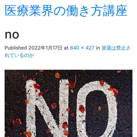
医療業界の働き方講座
Skip to content
no
Published
2022年1月17日
at
640 × 427
in
派遣は禁止さ
れているのか